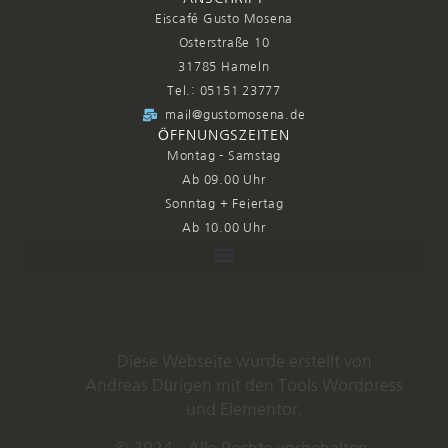
Eiscafé Gusto Mosena
Osterstraße 10
31785 Hameln
Tel.: 05151 23777
mail@gustomosena.de
ÖFFNUNGSZEITEN
Montag - Samstag
Ab 09.00 Uhr
Sonntag + Feiertag
Ab 10.00 Uhr
Diese Webseite wurde erstellt von
Andreas Dürigen
mit den Tools
Wordpress
und
Elementor.
© 2024 – Alle Rechte vorbehalten.